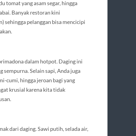
ldu tomat yang asam segar, hingga
bai. Banyak restoran kini
) sehingga pelanggan bisa mencicipi
makan.
 primadona dalam hotpot. Daging ini
 sempurna. Selain sapi, Anda juga
i-cumi, hingga jeroan bagi yang
at krusial karena kita tidak
usan.
k dari daging. Sawi putih, selada air,